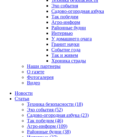
Техника безопасности
Эхо события
Садово-огородная азбука
Так победим
Агро-информ
Районные будни
Интервью
У домашнего очага
Гранит науки
Событие года
Так и живем
Хроника страды
Наши партнеры
О газете
Фотогалерея
Видео
Новости
Статьи
Техника безопасности (18)
Эхо события (52)
Садово-огородная азбука (23)
Так победим (46)
Агро-информ (109)
Районные будни (38)