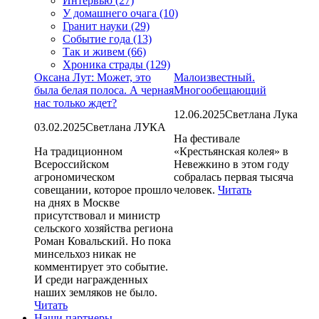
Интервью (27)
У домашнего очага (10)
Гранит науки (29)
Событие года (13)
Так и живем (66)
Хроника страды (129)
Оксана Лут: Может, это
Малоизвестный.
была белая полоса. А черная
Многообещающий
нас только ждет?
12.06.2025
Светлана Лука
03.02.2025
Светлана ЛУКА
На фестивале
На традиционном
«Крестьянская колея» в
Всероссийском
Невежкино в этом году
агрономическом
собралась первая тысяча
совещании, которое прошло
человек.
Читать
на днях в Москве
присутствовал и министр
сельского хозяйства региона
Роман Ковальский. Но пока
минсельхоз никак не
комментирует это событие.
И среди награжденных
наших земляков не было.
Читать
Наши партнеры